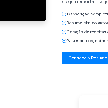
no que importa — a ge
Transcrição complet
Resumo clínico aut
Geração de receitas 
Para médicos, enfer
Conheça o Resumo