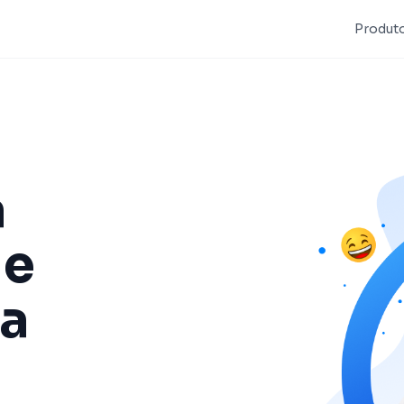
Produt
a
ue
a