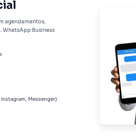
cial
em agendamentos,
s. WhatsApp Business
s
s
Instagram, Messenger)