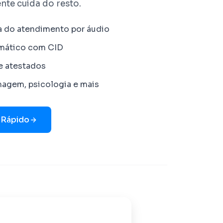
nte cuida do resto.
a do atendimento por áudio
omático com CID
e atestados
magem, psicologia e mais
 Rápido