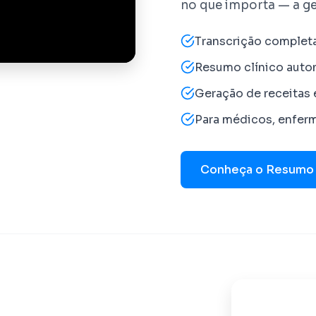
no que importa — a ge
Transcrição complet
Resumo clínico aut
Geração de receitas 
Para médicos, enfer
Conheça o Resumo