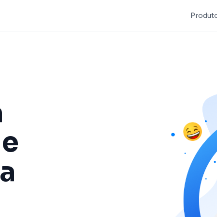
Produt
a
ue
a