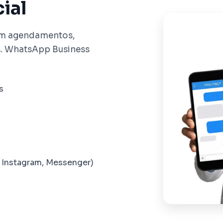
cial
em agendamentos,
s. WhatsApp Business
s
s
Instagram, Messenger)