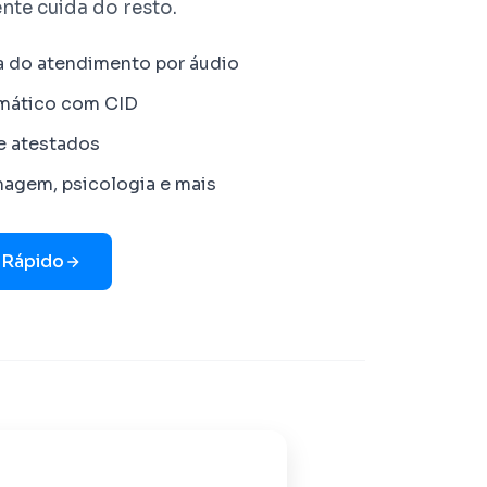
nte cuida do resto.
a do atendimento por áudio
omático com CID
e atestados
magem, psicologia e mais
 Rápido